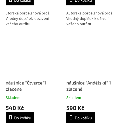
Do košíku
Do košíku
utorská porcelánová brož.
Autorská porcelánová brož.
Vhodný doplňek k oživení
Vhodný doplňek k oživení
Vašeho outfitu.
Vašeho outfitu.
náušnice "Čtverce"1
náušnice "Andělské" 1
zlacené
zlacené
Skladem
Skladem
540 Kč
590 Kč
Do košíku
Do košíku