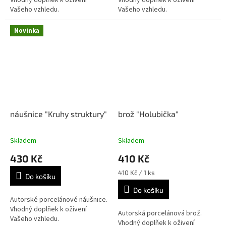
Vašeho vzhledu.
Vašeho vzhledu.
Novinka
náušnice "Kruhy struktury"
brož "Holubička"
Skladem
Skladem
430 Kč
410 Kč
Měrná
410 Kč / 1 ks
Do košíku
cena:
Do košíku
Autorské porcelánové náušnice.
Vhodný doplňek k oživení
Autorská porcelánová brož.
Vašeho vzhledu.
Vhodný doplňek k oživení