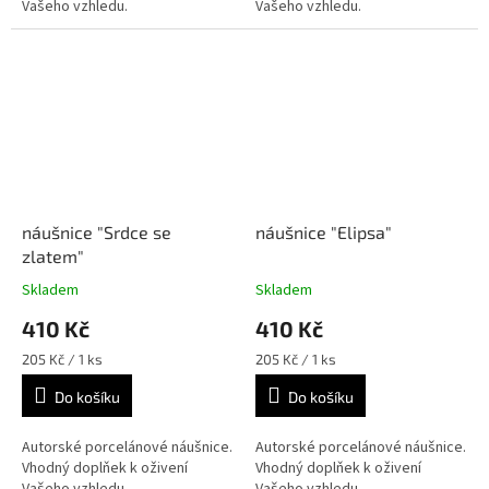
Vašeho vzhledu.
Vašeho vzhledu.
náušnice "Srdce se
náušnice "Elipsa"
zlatem"
Skladem
Skladem
410 Kč
410 Kč
Měrná
Měrná
205 Kč / 1 ks
205 Kč / 1 ks
cena:
cena:
Do košíku
Do košíku
Autorské porcelánové náušnice.
Autorské porcelánové náušnice.
Vhodný doplňek k oživení
Vhodný doplňek k oživení