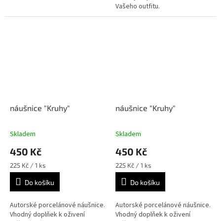
Vašeho outfitu.
náušnice "Kruhy"
náušnice "Kruhy"
Skladem
Skladem
450 Kč
450 Kč
Měrná
Měrná
225 Kč / 1 ks
225 Kč / 1 ks
cena:
cena:
Do košíku
Do košíku
Autorské porcelánové náušnice.
Autorské porcelánové náušnice.
Vhodný doplňek k oživení
Vhodný doplňek k oživení