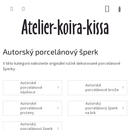
Přejít
NÁKUP
na
obsah
KOŠÍK
Autorský porcelánový šperk
V této kategorii naleznete originální ručně dekorované porcelánové
šperky.
Autorské
Autorské
porcelánové
porcelánové brože
náušnice
Autorské
Autorský
porcelánové
porcelánový šperk
prsteny
na krk
Autorský
porcelánový šperk