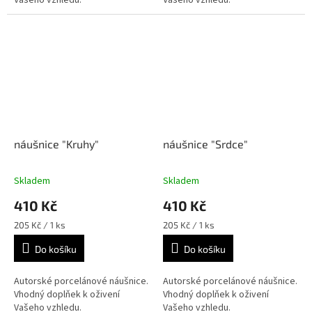
Vašeho vzhledu.
Vašeho vzhledu.
náušnice "Kruhy"
náušnice "Srdce"
Skladem
Skladem
410 Kč
410 Kč
Měrná
Měrná
205 Kč / 1 ks
205 Kč / 1 ks
cena:
cena:
Do košíku
Do košíku
Autorské porcelánové náušnice.
Autorské porcelánové náušnice.
Vhodný doplňek k oživení
Vhodný doplňek k oživení
Vašeho vzhledu.
Vašeho vzhledu.