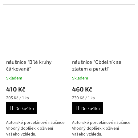
náušnice "Bílé kruhy
náušnice "Obdelník se
čárkované"
zlatem a perletí"
Skladem
Skladem
410 Kč
460 Kč
Měrná
Měrná
205 Kč / 1 ks
230 Kč / 1 ks
cena:
cena:
Do košíku
Do košíku
Autorské porcelánové náušnice.
Autorské porcelánové náušnice.
Vhodný doplňek k oživení
Vhodný doplňek k oživení
Vašeho vzhledu.
Vašeho vzhledu.