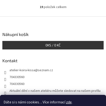
19
položek celkem
O
v
l
Z
á
á
d
p
a
a
Nákupní košík
c
t
í
í
p
0
KS /
0 KČ
r
v
k
Kontakt
y
v
atelier-koira-kissa
@
seznam.cz
ý
p
704330560
i
704330560
s
u
Aktuální dění v našem ateliéru můžete sledovat na našem profilu
atelier_koira_kissa/
Dáte si s námi cookies. .. Více informací
zde
.