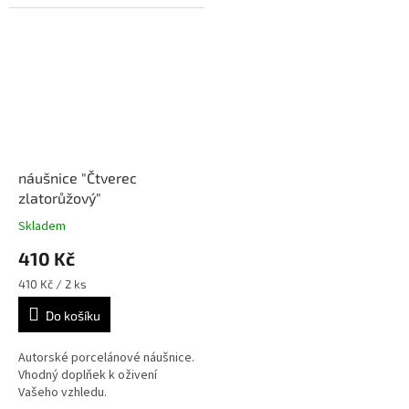
náušnice "Čtverec
zlatorůžový"
Skladem
410 Kč
Měrná
410 Kč / 2 ks
cena:
Do košíku
Autorské porcelánové náušnice.
Vhodný doplňek k oživení
Vašeho vzhledu.