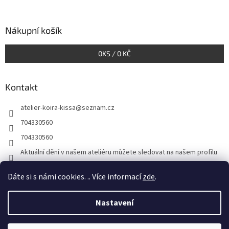
á
p
a
Nákupní košík
t
í
0
KS /
0 KČ
Kontakt
atelier-koira-kissa
@
seznam.cz
704330560
704330560
Aktuální dění v našem ateliéru můžete sledovat na našem profilu
atelier_koira_kissa/
Dáte si s námi cookies. .. Více informací
zde
.
Nastavení
Vytvořil Shoptet