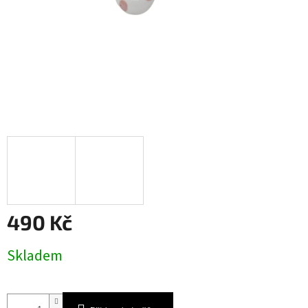
490 Kč
Měrná
Skladem
cena: