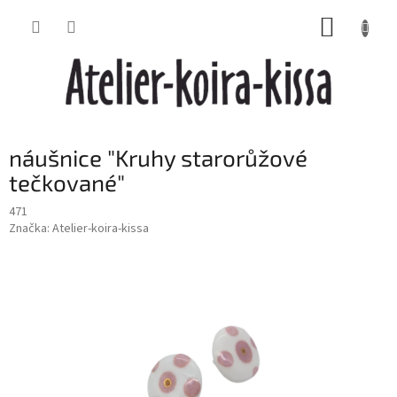
Přejít
NÁKUP
na
obsah
KOŠÍK
náušnice "Kruhy starorůžové
tečkované"
471
Značka:
Atelier-koira-kissa