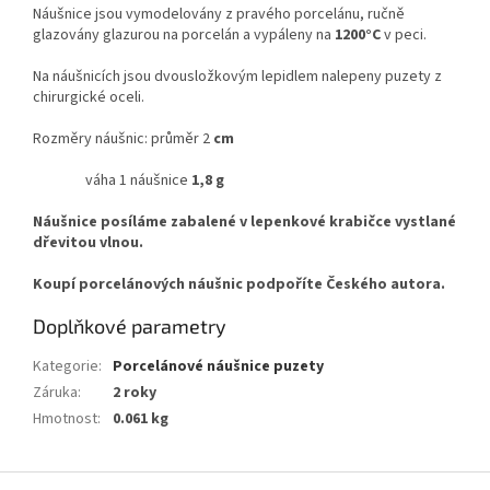
Náušnice jsou vymodelovány z pravého porcelánu, ručně
glazovány glazurou na porcelán a vypáleny na
1200°C
v peci.
Na náušnicích jsou dvousložkovým lepidlem nalepeny puzety z
chirurgické oceli.
Rozměry náušnic: průměr 2
cm
váha 1 náušnice
1,8 g
Náušnice posíláme zabalené v lepenkové krabičce vystlané
dřevitou vlnou.
Koupí porcelánových náušnic podpoříte Českého autora.
Doplňkové parametry
Kategorie
:
Porcelánové náušnice puzety
Záruka
:
2 roky
Hmotnost
:
0.061 kg
Z