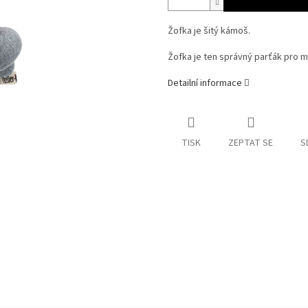
Žofka je šitý kámoš.
Žofka je ten správný parťák pro ma
Detailní informace
TISK
ZEPTAT SE
S