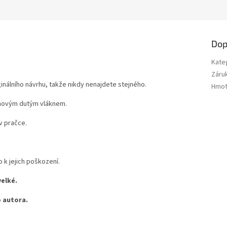
Dop
Kate
Záru
inálního návrhu, takže nikdy nenajdete stejného.
Hmot
a novým dutým vláknem.
v pračce.
k jejich poškození.
velké.
 autora.