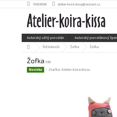
Přejít
704330560
atelier-koira-kissa@seznam.cz
na
obsah
Autorský užitý porcelán
Autorský porcelánový špe
Domů
Šití kámoši
Žofka
Žofka
Žofka
396
Značka:
Atelier-koira-kissa
Novinka