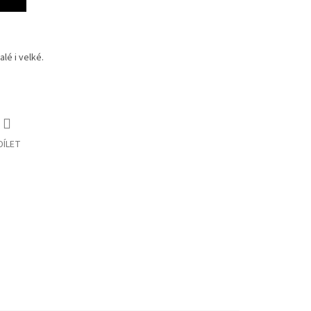
lé i velké.
DÍLET