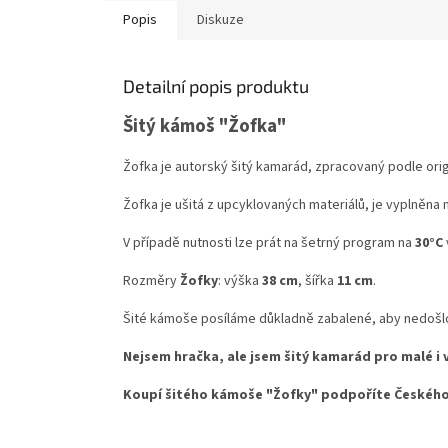
Popis
Diskuze
Detailní popis produktu
Šitý kámoš "Žofka"
Žofka je autorský šitý kamarád, zpracovaný podle orig
Žofka je ušitá z upcyklovaných materiálů, je vyplněn
V případě nutnosti lze prát na šetrný program na
30°C
Rozměry
Žofky
: výška
38 cm
, šířka
11 cm
.
Šité kámoše posíláme důkladně zabalené, aby nedošlo 
Nejsem hračka, ale jsem šitý kamarád pro malé i 
Koupí šitého kámoše "Žofky" podpoříte Českého