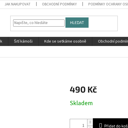
JAK NAKUPOVAT
OBCHODNÍ PODMÍNKY
PODMÍNKY OCHRANY OS
HLEDAT
rk
Šití kámoši
Kde se setkáme osobně
Obchodní podmí
490 Kč
Měrná
Skladem
cena:
Přidat do koš