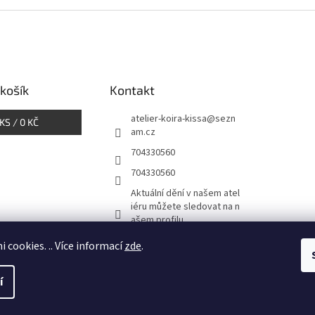
košík
Kontakt
atelier-koira-kissa
@
sezn
KS /
0 KČ
am.cz
704330560
704330560
Aktuální dění v našem atel
iéru můžete sledovat na n
ašem profilu
atelier_koira_kissa/
i cookies. .. Více informací
zde
.
í
azena.