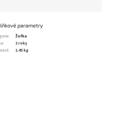
lňkové parametry
gorie
:
Žofka
ka
:
2 roky
nost
:
1.45 kg