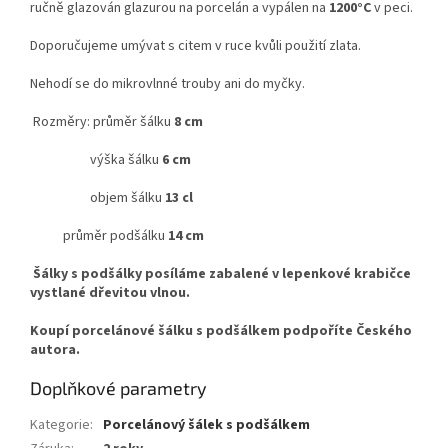
ručně glazován glazurou na porcelán a vypálen na
1200°C
v peci.
Doporučujeme umývat s citem v ruce kvůli použití zlata.
Nehodí se do mikrovlnné trouby ani do myčky.
Rozměry: průměr šálku
8 cm
výška šálku
6 cm
objem šálku
13 cl
průměr podšálku
14 cm
Šálky s podšálky posíláme zabalené v lepenkové krabičce
vystlané dřevitou vlnou.
Koupí porcelánové šálku s podšálkem podpoříte Českého
autora.
Doplňkové parametry
Kategorie
:
Porcelánový šálek s podšálkem