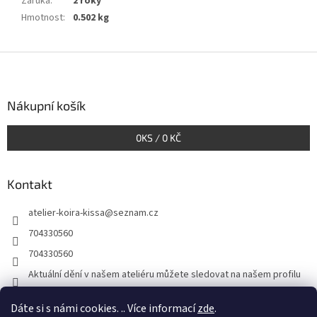
Záruka
:
2 roky
Hmotnost
:
0.502 kg
Z
á
p
a
Nákupní košík
t
í
0
KS /
0 KČ
Kontakt
atelier-koira-kissa
@
seznam.cz
704330560
704330560
Aktuální dění v našem ateliéru můžete sledovat na našem profilu
atelier_koira_kissa/
Dáte si s námi cookies. .. Více informací
zde
.