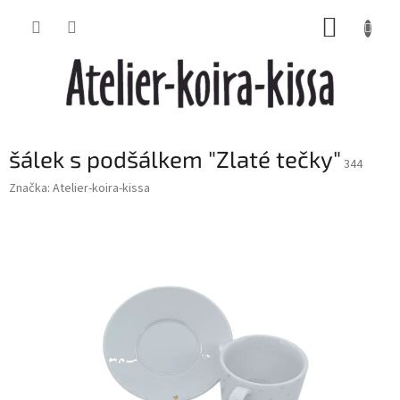
Přejít
NÁKUP
na
obsah
KOŠÍK
šálek s podšálkem "Zlaté tečky"
344
Značka:
Atelier-koira-kissa