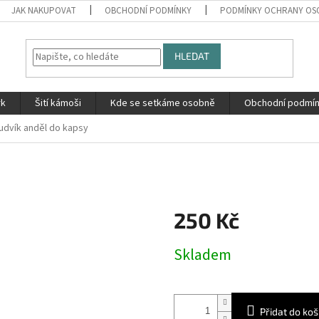
JAK NAKUPOVAT
OBCHODNÍ PODMÍNKY
PODMÍNKY OCHRANY OS
HLEDAT
rk
Šití kámoši
Kde se setkáme osobně
Obchodní podmí
udvík anděl do kapsy
250 Kč
Měrná
Skladem
cena:
Přidat do koš