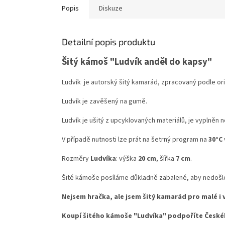
Popis
Diskuze
Detailní popis produktu
Šitý kámoš "Ludvík anděl do kapsy"
Ludvík je autorský šitý kamarád, zpracovaný podle ori
Ludvík je zavěšený na gumě.
Ludvík je ušitý z upcyklovaných materiálů, je vyplněn
V případě nutnosti lze prát na šetrný program na
30°C
Rozměry
Ludvíka
: výška
20 cm
, šířka
7 cm
.
Šité kámoše posíláme důkladně zabalené, aby nedošlo 
Nejsem hračka, ale jsem šitý kamarád pro malé i 
Koupí šitého kámoše "Ludvíka" podpoříte České