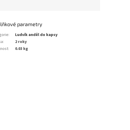
lňkové parametry
gorie
:
Ludvík anděl do kapsy
ka
:
2 roky
nost
:
0.03 kg