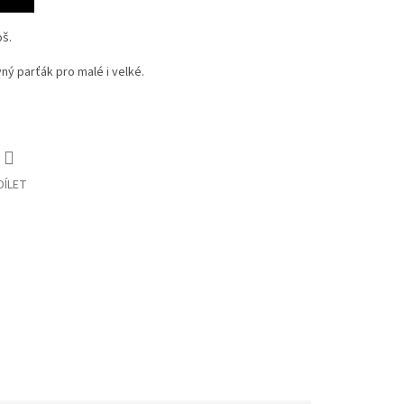
oš.
ný parťák pro malé i velké.
DÍLET