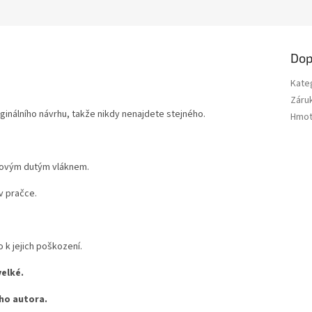
Dop
Kate
Záru
ginálního návrhu, takže nikdy nenajdete stejného.
Hmot
 novým dutým vláknem.
v pračce.
k jejich poškození.
velké.
ho autora.