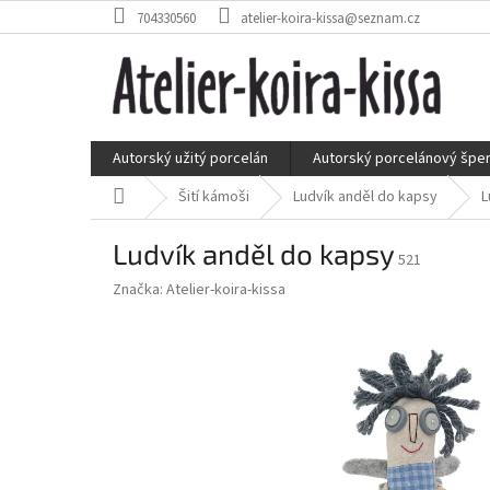
Přejít
704330560
atelier-koira-kissa@seznam.cz
na
obsah
Autorský užitý porcelán
Autorský porcelánový špe
Domů
Šití kámoši
Ludvík anděl do kapsy
L
Ludvík anděl do kapsy
521
Značka:
Atelier-koira-kissa