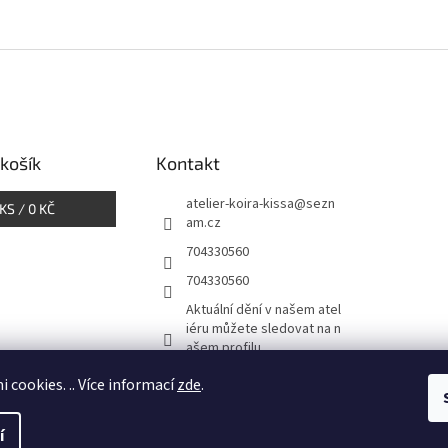
košík
Kontakt
atelier-koira-kissa
@
sezn
KS /
0 KČ
am.cz
704330560
704330560
Aktuální dění v našem atel
iéru můžete sledovat na n
ašem profilu
atelier_koira_kissa/
i cookies. .. Více informací
zde
.
í
azena.