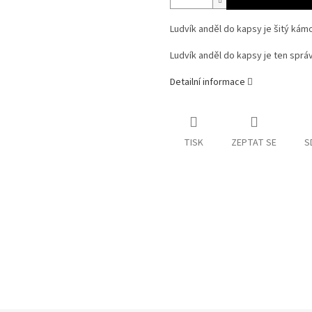
Ludvík anděl do kapsy je šitý kám
Ludvík anděl do kapsy je ten správ
Detailní informace
TISK
ZEPTAT SE
S