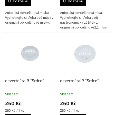
Do košíku
Do košíku
Autorská porcelánová miska.
Autorská porcelánová mísa.
Vychutnejte si třeba své müsli z
Vychutnejte si třeba svůj
originální porcelánové misky.
gastronomický zážitek z
originální porcelánové2,1 mísy.
dezertní talíř "Srdce"
dezertní talíř "Srdce"
Skladem
Skladem
260 Kč
260 Kč
Měrná
Měrná
260 Kč / 1 ks
260 Kč / 1 ks
cena:
cena: