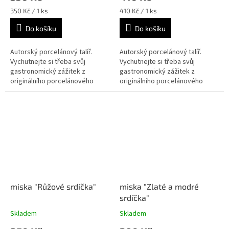
Měrná
Měrná
350 Kč / 1 ks
410 Kč / 1 ks
cena:
cena:
Do košíku
Do košíku
Autorský porcelánový talíř.
Autorský porcelánový talíř.
Vychutnejte si třeba svůj
Vychutnejte si třeba svůj
gastronomický zážitek z
gastronomický zážitek z
originálního porcelánového
originálního porcelánového
talíře.
talíře.
miska "Růžové srdíčka"
miska "Zlaté a modré
srdíčka"
Skladem
Skladem