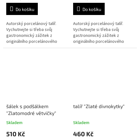
cena:
cena:
Do košíku
Do košíku
Autorský porcelánový talíř.
Autorský porcelánový talíř.
Vychutnejte si třeba svůj
Vychutnejte si třeba svůj
gastronomický zážitek z
gastronomický zážitek z
originálního porcelánového
originálního porcelánového
talíře.
talíře.
šálek s podšálkem
talíř "Zlaté divnokytky"
"Zlatomodré větvičky"
Skladem
Skladem
510 Kč
460 Kč