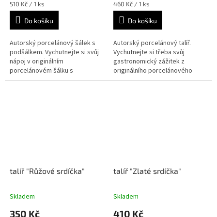
Měrná
Měrná
510 Kč / 1 ks
460 Kč / 1 ks
cena:
cena:
Do košíku
Do košíku
Autorský porcelánový šálek s
Autorský porcelánový talíř.
podšálkem. Vychutnejte si svůj
Vychutnejte si třeba svůj
nápoj v originálním
gastronomický zážitek z
porcelánovém šálku s
originálního porcelánového
podšálkem.
talíře.
talíř "Růžové srdíčka"
talíř "Zlaté srdíčka"
Skladem
Skladem
350 Kč
410 Kč