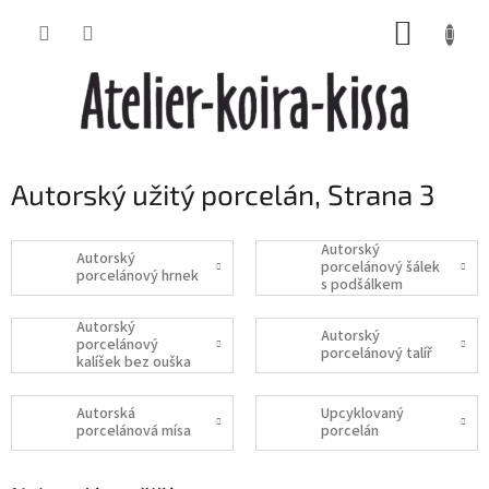
Přejít
NÁKUP
na
obsah
KOŠÍK
Autorský užitý porcelán
, Strana 3
Autorský
Autorský
porcelánový šálek
porcelánový hrnek
s podšálkem
Autorský
Autorský
porcelánový
porcelánový talíř
kalíšek bez ouška
Autorská
Upcyklovaný
porcelánová mísa
porcelán