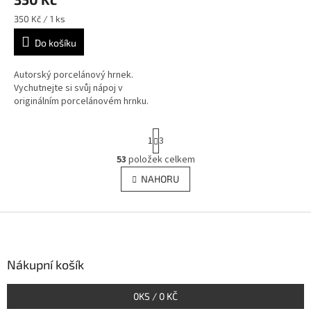
Měrná
350 Kč / 1 ks
cena:
Do košíku
Autorský porcelánový hrnek.
Vychutnejte si svůj nápoj v
originálním porcelánovém hrnku.
S
1
3
t
r
53
položek celkem
O
á
v
NAHORU
n
l
k
á
o
v
Z
d
á
a
á
n
c
p
í
í
a
Nákupní košík
p
t
r
í
v
0
KS /
0 KČ
k