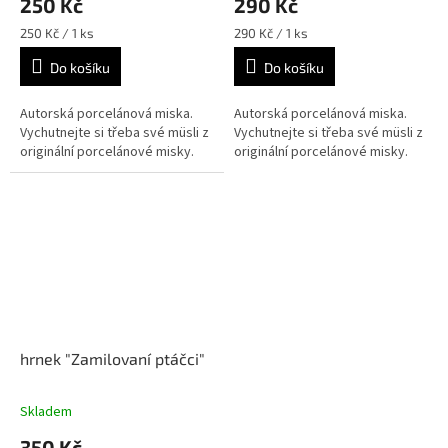
250 Kč
290 Kč
Měrná
Měrná
250 Kč / 1 ks
290 Kč / 1 ks
cena:
cena:
Do košíku
Do košíku
Autorská porcelánová miska.
Autorská porcelánová miska.
Vychutnejte si třeba své müsli z
Vychutnejte si třeba své müsli z
originální porcelánové misky.
originální porcelánové misky.
hrnek "Zamilovaní ptáčci"
Skladem
350 Kč