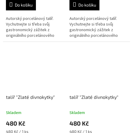
Do košíku
Do košíku
Autorský porcelánový talíř.
Autorský porcelánový talíř.
Vychutnejte si třeba svůj
Vychutnejte si třeba svůj
gastronomický zážitek z
gastronomický zážitek z
originálního porcelánového
originálního porcelánového
talíře.
talíře.
talíř "Zlaté divnokytky"
talíř "Zlaté divnokytky"
Skladem
Skladem
480 Kč
480 Kč
Měrná
Měrná
480 Kč / 1 ks
480 Kč / 1 ks